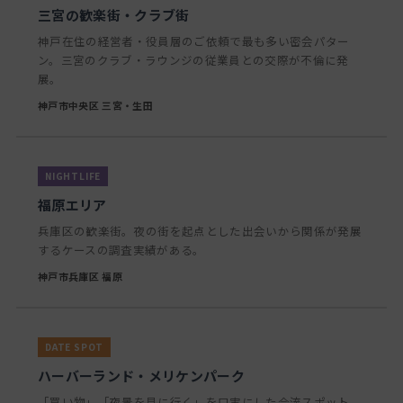
三宮の歓楽街・クラブ街
神戸在住の経営者・役員層のご依頼で最も多い密会パター
ン。三宮のクラブ・ラウンジの従業員との交際が不倫に発
展。
神戸市中央区 三宮・生田
福原エリア
兵庫区の歓楽街。夜の街を起点とした出会いから関係が発展
するケースの調査実績がある。
神戸市兵庫区 福原
ハーバーランド・メリケンパーク
「買い物」「夜景を見に行く」を口実にした合流スポット。