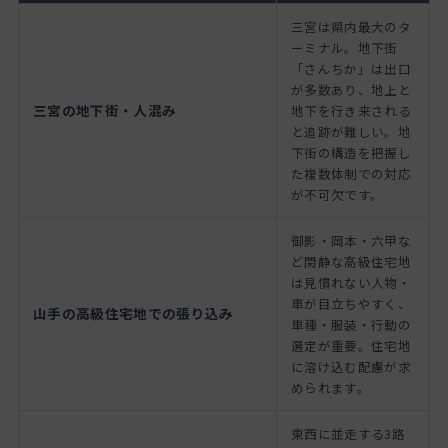
三宮は県内最大のタ
ーミナル。地下街
「さんちか」は出口
が多数あり、地上と
三宮の地下街・人混み
地下を行き来される
と追跡が難しい。地
下街の構造を把握し
た複数体制での対応
が不可欠です。
御影・岡本・六甲な
ど閑静な高級住宅地
は見慣れない人物・
車が目立ちやすく、
山手の高級住宅地での張り込み
車種・服装・行動の
選定が重要。住宅地
に溶け込む配慮が求
められます。
東西に並走する3路