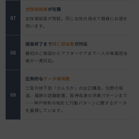
女性相談員
が在籍
07
女性相談員が常駐。同じ女性の視点で親身にお話を
伺います。
調査終了まで
同じ担当者
が対応
08
最初のご相談からアフターケアまで一人の専属担当
者が一貫対応。
圧倒的な
データ保有数
三宮の地下街「さんちか」の出口構造、北野の坂
09
道、福原の店舗配置、阪神高速の渋滞パターンまで
——神戸特有の地形と行動パターンに関するデータ
を蓄積しています。