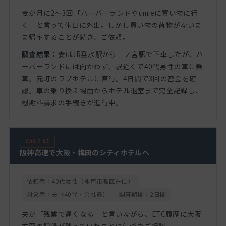
妻が月に2〜3回「ハーバーランドやumieに買い物に行
く」と言って休日に外出。しかし買い物の荷物がないま
ま帰宅することが続き、ご依頼。
調査結果：
妻はJR垂水駅から三ノ宮駅で下車したが、ハ
ーバーランドには向かわず、駅近くで40代男性の車に乗
車。元町のラブホテルに直行。4日間で3回の密会を確
認。車の乗り換え場面からホテル退室まで完全記録し、
慰謝料請求の手続きが進行中。
CASE 03
阪神高速で大阪・梅田のシティホテルへ
依頼者：40代女性（神戸市灘区在住）
対象者：夫（40代・会社員）
調査期間：2日間
夫が「残業で遅くなる」と言いながら、ETC履歴に大阪
方面の記録が残っていたことに気づきご相談。