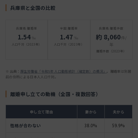
兵庫県と全国の比較
兵庫県 離婚率
全国 離婚率
兵庫県 離婚件数
1.54
1.47
約 8,060
‰
‰
件/
年
人口千対（2023年）
人口千対（2023年）
離婚件数（2023年）
※ 出典：
厚生労働省「令和5年 人口動態統計（確定数）の概況」
。離婚率は別居
前の住所による日本人人口千対。
離婚申し立ての動機（全国・複数回答）
申し立て理由
妻から
夫から
性格が合わない
38.0%
59.9%