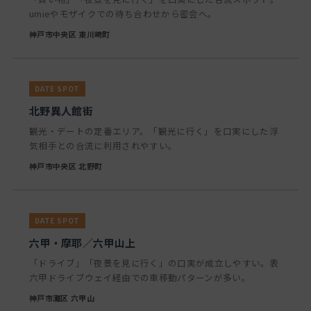
umieやモザイクでの待ち合わせから密会へ。
神戸市中央区 東川崎町
北野異人館街
観光・デートの定番エリア。「観光に行く」を口実にした浮
気相手との合流に利用されやすい。
神戸市中央区 北野町
六甲・摩耶／六甲山上
「ドライブ」「夜景を見に行く」の口実が成立しやすい。表
六甲ドライブウェイ経由での車移動パターンが多い。
神戸市灘区 六甲山