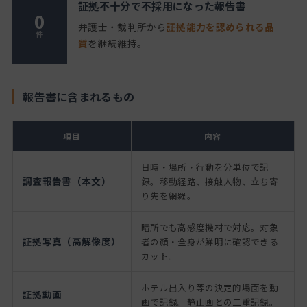
証拠不十分で不採用になった報告書
0
弁護士・裁判所から
証拠能力を認められる品
件
質
を継続維持。
報告書に含まれるもの
項目
内容
日時・場所・行動を分単位で記
調査報告書（本文）
録。移動経路、接触人物、立ち寄
り先を網羅。
暗所でも高感度機材で対応。対象
証拠写真（高解像度）
者の顔・全身が鮮明に確認できる
カット。
ホテル出入り等の決定的場面を動
証拠動画
画で記録。静止画との二重記録。