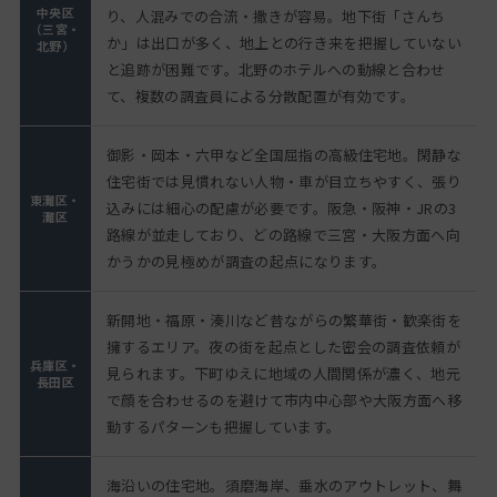
中央区
り、人混みでの合流・撒きが容易。地下街「さんち
（三宮・
か」は出口が多く、地上との行き来を把握していない
北野）
と追跡が困難です。北野のホテルへの動線と合わせ
て、複数の調査員による分散配置が有効です。
御影・岡本・六甲など全国屈指の高級住宅地。閑静な
住宅街では見慣れない人物・車が目立ちやすく、張り
東灘区・
込みには細心の配慮が必要です。阪急・阪神・JRの3
灘区
路線が並走しており、どの路線で三宮・大阪方面へ向
かうかの見極めが調査の起点になります。
新開地・福原・湊川など昔ながらの繁華街・歓楽街を
擁するエリア。夜の街を起点とした密会の調査依頼が
兵庫区・
見られます。下町ゆえに地域の人間関係が濃く、地元
長田区
で顔を合わせるのを避けて市内中心部や大阪方面へ移
動するパターンも把握しています。
海沿いの住宅地。須磨海岸、垂水のアウトレット、舞