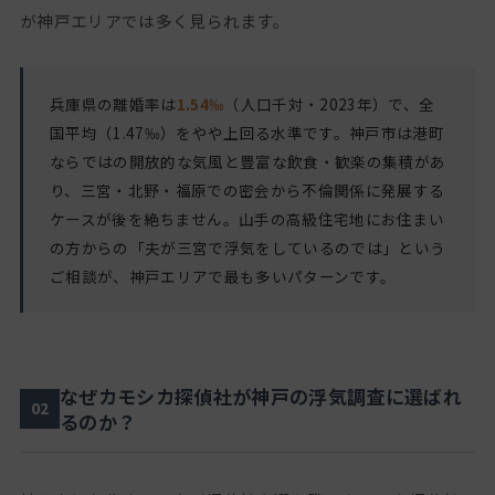
が神戸エリアでは多く見られます。
兵庫県の離婚率は
1.54‰
（人口千対・2023年）で、全
国平均（1.47‰）をやや上回る水準です。神戸市は港町
ならではの開放的な気風と豊富な飲食・歓楽の集積があ
り、三宮・北野・福原での密会から不倫関係に発展する
ケースが後を絶ちません。山手の高級住宅地にお住まい
の方からの「夫が三宮で浮気をしているのでは」という
ご相談が、神戸エリアで最も多いパターンです。
なぜカモシカ探偵社が神戸の浮気調査に選ばれ
02
るのか？