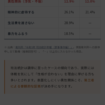
異性関係（浮気・不倫）
12.9%
12.0%
精神的に虐待する
26.1%
21.4%
生活費を渡さない
28.9%
—
暴力をふるう
18.5%
—
※ 出典：
裁判所「令和5年 司法統計年報（家事事件編）」
。家庭裁判所への調停
申し立て動機（複数回答可）。「—」は上位に入らなかった項目。
司法統計は調停に至ったケースの傾向であり、実際には
体裁を気にして「性格が合わない」を理由に挙げる方も
多いとされます。表面化しにくい異性関係こそ、
第三者
による客観的な証拠
が決め手になります。