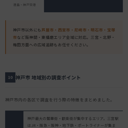
港島・神戸空港
神戸市以外にも
芦屋市・西宮市・尼崎市・明石市・宝塚
市
など阪神間・東播磨エリア全域に対応。三宮・北野・
梅田方面への広域追跡もお任せください。
神戸市 地域別の調査ポイント
10
神戸市内の各区で調査を行う際の特徴をまとめました。
神戸最大の繁華街・歓楽街が集中するエリア。三宮駅
はJR・阪急・阪神・地下鉄・ポートライナーが集ま