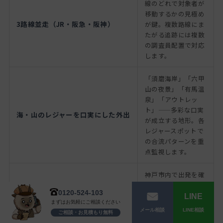
線のどれで対象者が
移動するかの見極め
3路線並走（JR・阪急・阪神）
が鍵。複数路線にま
たがる追跡には複数
の調査員配置で対応
します。
「須磨海岸」「六甲
山の夜景」「有馬温
泉」「アウトレッ
ト」——多彩な口実
海・山のレジャーを口実にした外出
が成立する地形。各
レジャースポットで
の合流パターンを重
点監視します。
神戸市内で出発を確
認→大阪市内での密
0120-524-103
会を撮影→神戸への
LINE
まずはお気軽にご相談ください
帰宅を確認、という
LINE相談
メール相談
ご相談・お見積もり無料
神戸↔大阪の広域調査
「往復」の調査が基