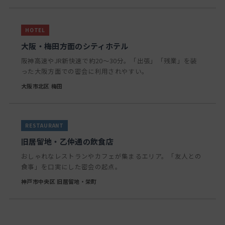
大阪・梅田方面のシティホテル
阪神高速やJR新快速で約20〜30分。「出張」「残業」を装
った大阪方面での密会に利用されやすい。
大阪市北区 梅田
旧居留地・乙仲通の飲食店
おしゃれなレストランやカフェが集まるエリア。「友人との
食事」を口実にした密会の起点。
神戸市中央区 旧居留地・栄町