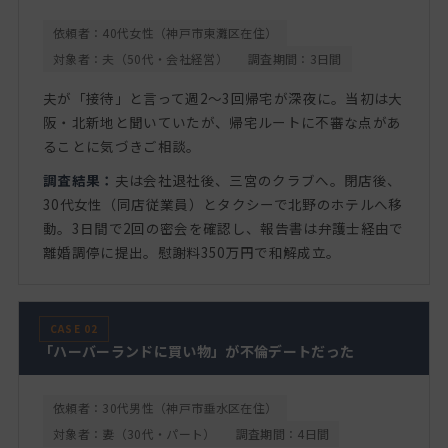
依頼者：40代女性（神戸市東灘区在住）
対象者：夫（50代・会社経営）
調査期間：3日間
夫が「接待」と言って週2〜3回帰宅が深夜に。当初は大
阪・北新地と聞いていたが、帰宅ルートに不審な点があ
ることに気づきご相談。
調査結果：
夫は会社退社後、三宮のクラブへ。閉店後、
30代女性（同店従業員）とタクシーで北野のホテルへ移
動。3日間で2回の密会を確認し、報告書は弁護士経由で
離婚調停に提出。慰謝料350万円で和解成立。
CASE 02
「ハーバーランドに買い物」が不倫デートだった
依頼者：30代男性（神戸市垂水区在住）
対象者：妻（30代・パート）
調査期間：4日間