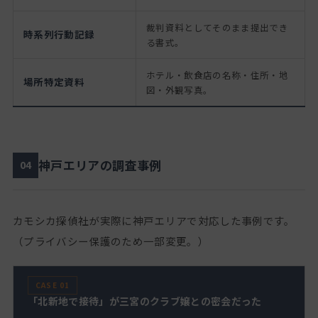
裁判資料としてそのまま提出でき
時系列行動記録
る書式。
ホテル・飲食店の名称・住所・地
場所特定資料
図・外観写真。
神戸エリアの調査事例
04
カモシカ探偵社が実際に神戸エリアで対応した事例です。
（プライバシー保護のため一部変更。）
CASE 01
「北新地で接待」が三宮のクラブ嬢との密会だった