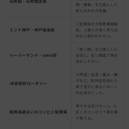
元町駅・元町商店街
物・食事」を口実にした
待ち合わせの定番。
三宮駅前の大型商業施設
ミント神戸・神戸阪急前
前。人通りが多く待ち合
わせに使われやすい。
「買い物」を口実にした
ハーバーランド・umie前
合流に。広い施設で車合
流もしやすい。
六甲道・住吉・垂水・舞
子など。郊外住宅地から
JR各駅前ロータリー
車で迎えに来るパターン
の合流ポイント。
車での合流パターン。IC
阪神高速沿いのコンビニ駐車場
近くのコンビニで車を乗
り換える。