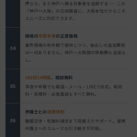
押さえ、また神戸へ帰る対象者を追跡する——この
「神戸↔大阪」の広域調査に、大阪本社だからこそ
スムーズに対応できます。
相場の
半額水準
の正直価格
業界相場の約半額で提供しつつ、後出しの追加費用
04
は一切ありません。神戸〜大阪間の移動費も追加な
し。
365日24時間
、相談無料
05
深夜や早朝でも電話・メール・LINEで対応。相談
料・見積料・出張面談もすべて無料。
弁護士との
連携体制
06
離婚交渉・慰謝料請求まで見据えたサポート。提携
弁護士へのスムーズな引き継ぎが可能。