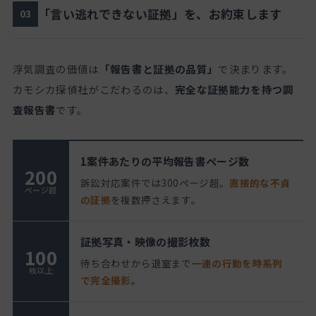
「言い逃れできない証拠」を、お約束します
03
浮気調査の価値は
「報告書と証拠の品質」
で決まります。
カモシカ探偵社がこだわるのは、
完全な証拠能力を持つ調
査報告書
です。
1案件あたりの平均報告書ページ数
200
訴訟対応案件では300ページ超。
直接的な不貞
ページ超
の証拠
を複数押さえます。
証拠写真・映像の撮影枚数
100
待ち合わせから退室まで
一連の行動を時系列
枚以上
で完全撮影
。