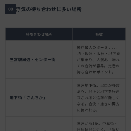
浮気の待ち合わせに多い場所
08
待ち合わせ場所
特徴
神戸最大のターミナル。
JR・阪急・阪神・地下鉄
三宮駅周辺・センター街
が集まり、人混みに紛れ
ての合流が容易。定番の
待ち合わせポイント。
三宮地下街。出口が多数
あり、地上と地下を行き
地下街「さんちか」
来されると追跡が難しく
なる。合流・撒きの両方
に使われる。
三宮から1駅。中華街・
旧居留地に近く、「買い