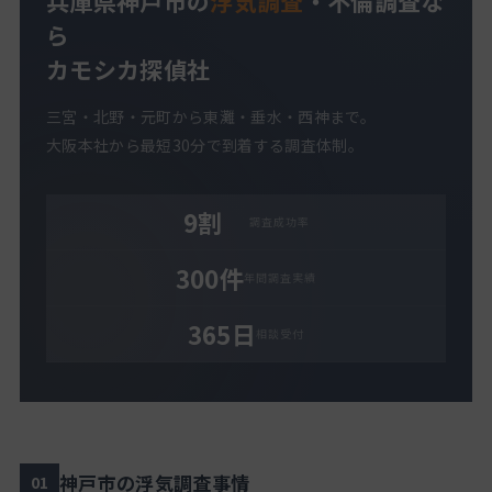
兵庫県神戸市の
浮気調査
・不倫調査な
ら
カモシカ探偵社
三宮・北野・元町から東灘・垂水・西神まで。
大阪本社から最短30分で到着する調査体制。
9割
調査成功率
300件
年間調査実績
365日
相談受付
神戸市の浮気調査事情
01