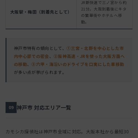
JR新快速で三ノ宮から約
21分。大阪到着後にキタ
大阪駅・梅田（到着先として）
の繁華街やホテルへ移
動。
神戸市特有の傾向として、
①三宮・北野を中心とした市
内中心部での密会
、
②阪神高速・JRを使った大阪方面へ
の移動
、
③六甲・海沿いのドライブを口実にした車移動
が多い点が挙げられます。
神戸市 対応エリア一覧
09
カモシカ探偵社は神戸市全域に対応。大阪本社から最短30