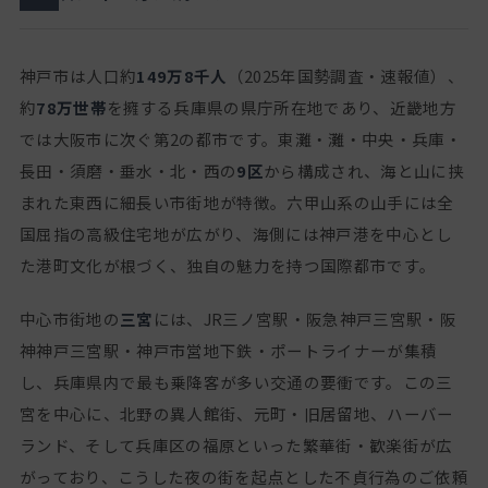
神戸市は人口約
149万8千人
（2025年国勢調査・速報値）、
約
78万世帯
を擁する兵庫県の県庁所在地であり、近畿地方
では大阪市に次ぐ第2の都市です。東灘・灘・中央・兵庫・
長田・須磨・垂水・北・西の
9区
から構成され、海と山に挟
まれた東西に細長い市街地が特徴。六甲山系の山手には全
国屈指の高級住宅地が広がり、海側には神戸港を中心とし
た港町文化が根づく、独自の魅力を持つ国際都市です。
中心市街地の
三宮
には、JR三ノ宮駅・阪急神戸三宮駅・阪
神神戸三宮駅・神戸市営地下鉄・ポートライナーが集積
し、兵庫県内で最も乗降客が多い交通の要衝です。この三
宮を中心に、北野の異人館街、元町・旧居留地、ハーバー
ランド、そして兵庫区の福原といった繁華街・歓楽街が広
がっており、こうした夜の街を起点とした不貞行為のご依頼