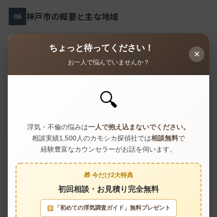
神戸市の概要と主な地域
06
ちょっと待ってください！
×
項目
内容
お一人で悩んでいませんか？
約 1,498,000人（2025年国勢調査・速
人口
報値）
🔍
世帯数
約 780,000世帯
浮気・不倫の悩みは
一人で抱え込まないでください。
面積
約 557 km²
相談実績1,500人のカモシカ探偵社では
相談無料
で
経験豊富なカウンセラーがお話を伺います。
東灘区・灘区・中央区・兵庫区・長田
行政区
区・須磨区・垂水区・北区・西区（9
🎁 今だけ2大特典
区）
初回相談・お見積り完全無料
JR神戸線・阪急神戸線・阪神本線・神
主な鉄道
戸市営地下鉄（西神山手線・海岸
「初めての浮気調査ガイド」無料プレゼント