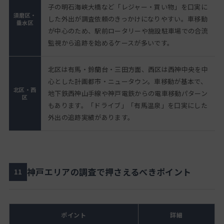
子の明石海峡大橋など「レジャー・買い物」を口実に
須磨区・
した外出が調査依頼のきっかけになりやすい。車移動
垂水区
が中心のため、駅前ロータリーや施設駐車場での合流
監視から追跡を始めるケースが多いです。
北区は有馬・鈴蘭台・三田方面、西区は西神中央を中
心とした計画都市・ニュータウン。車移動が基本で、
北区・西
地下鉄西神山手線や神戸電鉄からの電車移動パターン
区
もあります。「ドライブ」「有馬温泉」を口実にした
外出の追跡実績があります。
神戸エリアの調査で押さえるべきポイント
11
ポイント
詳細