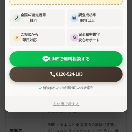
線）・ポートライナー
阪神高速3号神戸線・5号湾岸線・7号
全国47都道府県
調査成功率
🗾
📊
主要道路
北神戸線、国道2号・43号、阪神高速3
対応
90%以上
1号神戸山手線
ご相談から
完全秘密厳守
⚡
🔒
JR新快速で三ノ宮→大阪まで約21分、
即日対応
安心サポート
大阪市中心部へ
阪急・阪神でも約30分前後
LINEで無料相談する
神戸市の主な区
0120-524-103
区
特徴
相談無料
24時間対応
秘密厳守
三宮・元町・北野・ハーバーランドを擁
中央区
また後で考える
する神戸の中心。県内最大の繁華街・歓
楽街が集中する。
御影・岡本など全国屈指の高級住宅地。
東灘区
おしゃれなカフェやショップが多く、教