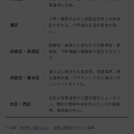
育環境も充実。
六甲・摩耶の山手に高級住宅地と文教地
灘区
区が広がる。六甲道は生活利便性が高
い。
新開地・福原など昔ながらの繁華街・歓
兵庫区・長田区
楽街。下町情緒と再開発が混在するエリ
ア。
海と山に囲まれた住宅地。須磨海岸、明
須磨区・垂水区
石海峡大橋、アウトレットなど海沿いの
レジャースポットも。
北区は有馬温泉や三田方面のニュータウ
北区・西区
ン、西区は西神中央を中心とした計画都
市。車移動が中心。
※ 出典：
神戸市「推計人口」
、
各種公開資料
をもとに編集。