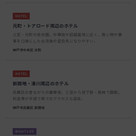
元町・トアロード周辺のホテル
三宮・元町の徒歩圏。中華街や旧居留地に近く、買い物や食
事を口実にした合流後の密会先になりやすい。
神戸市中央区 元町
新開地・湊川周辺のホテル
兵庫区の昔ながらの繁華街。三宮から地下鉄・阪神で数駅。
料金帯が手頃で車でのアクセスも容易。
神戸市兵庫区 新開地