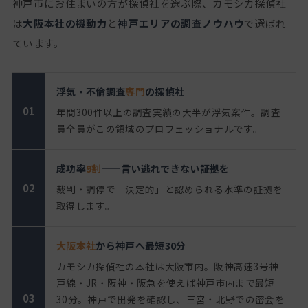
神戸市にお住まいの方が探偵社を選ぶ際、カモシカ探偵社
は
大阪本社の機動力
と
神戸エリアの調査ノウハウ
で選ばれ
ています。
浮気・不倫調査
専門
の探偵社
01
年間300件以上の調査実績の大半が浮気案件。調査
員全員がこの領域のプロフェッショナルです。
成功率
9割
——言い逃れできない証拠を
02
裁判・調停で「決定的」と認められる水準の証拠を
取得します。
大阪本社
から神戸へ最短30分
カモシカ探偵社の本社は大阪市内。阪神高速3号神
戸線・JR・阪神・阪急を使えば神戸市内まで最短
03
30分。神戸で出発を確認し、三宮・北野での密会を