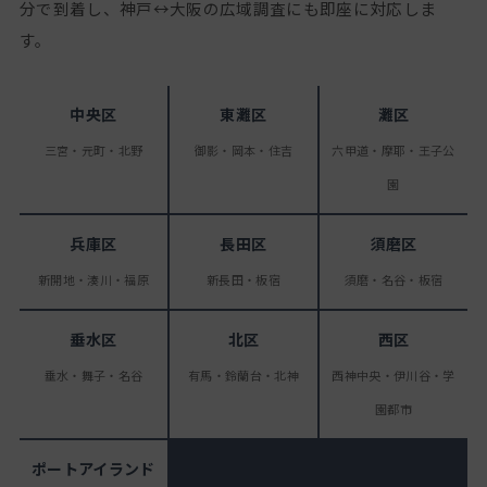
分で到着し、神戸↔大阪の広域調査にも即座に対応しま
す。
中央区
東灘区
灘区
三宮・元町・北野
御影・岡本・住吉
六甲道・摩耶・王子公
園
兵庫区
長田区
須磨区
新開地・湊川・福原
新長田・板宿
須磨・名谷・板宿
垂水区
北区
西区
垂水・舞子・名谷
有馬・鈴蘭台・北神
西神中央・伊川谷・学
園都市
ポートアイランド