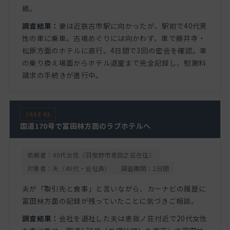
頼。
調査結果：
妻は近鉄古市駅に向かったが、駅前で40代男
性の車に乗車。古墳めぐりには向かわず、車で藤井寺・
松原方面のホテルに直行。4日間で3回の密会を確認。車
の乗り換え場面からホテル退室まで完全記録し、慰謝料
請求の手続きが進行中。
CASE 03
国道170号で富田林方面のラブホテルへ
依頼者：40代女性（羽曳野市恵我之荘在住）
対象者：夫（40代・会社員）
調査期間：2日間
夫が「取引先と食事」と言いながら、カーナビの履歴に
富田林方面の記録が残っていたことに気づきご相談。
調査結果：
会社を退社した夫は恵我ノ荘付近で20代女性