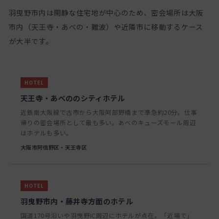
羽曳野市内は閑静な住宅地が中心のため、密会場所は大阪
市内（天王寺・あべの・難波）や近隣市に移動するケース
が大半です。
天王寺・あべののシティホテル
近鉄南大阪線で古市から大阪阿部野橋まで準急約20分。仕事
帰りの密会場所として最も多い。あべのキューズモール周辺
はホテルも多い。
大阪市阿倍野区・天王寺区
羽曳野市内・藤井寺方面のホテル
国道170号沿いや羽曳野IC周辺にホテルが点在。「近場で」