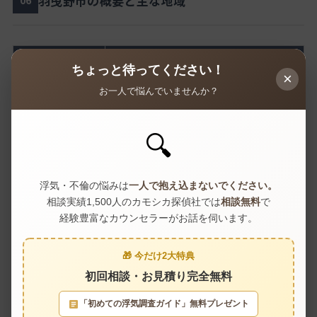
羽曳野市の概要と主な地域
06
項目
内容
ちょっと待ってください！
×
人口
約 106,000人（2026年4月末）
お一人で悩んでいませんか？
世帯数
約 52,000世帯
🔍
面積
26.45 km²
浮気・不倫の悩みは
一人で抱え込まないでください。
近鉄南大阪線（古市・高鷲・恵我ノ
相談実績1,500人のカモシカ探偵社では
相談無料
で
主な鉄道
荘・駒ヶ谷・上ノ太子）、近鉄長野線
経験豊富なカウンセラーがお話を伺います。
（古市）
西名阪自動車道、南阪奈道路（羽曳野I
🎁 今だけ2大特典
主要道路
C）、国道170号（大阪外環状線）
初回相談・お見積り完全無料
近鉄南大阪線で大阪阿部野橋まで準急
「初めての浮気調査ガイド」無料プレゼント
大阪市中心部へ
約20分（古市駅から）