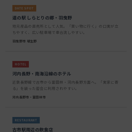
道の駅 しらとりの郷・羽曳野
地元産品の直売所として人気。「買い物に行く」の口実が立
ちやすく、広い駐車場で車合流しやすい。
羽曳野市 埴生野
河内長野・南海沿線のホテル
近鉄長野線で古市から富田林・河内長野方面へ。「実家に寄
る」を装った密会に利用されやすい。
河内長野市・富田林市
古市駅周辺の飲食店