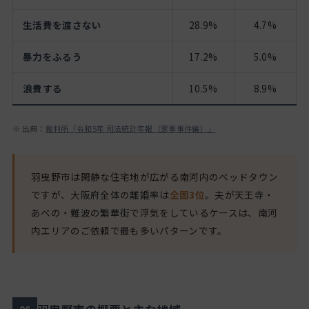
生活費を渡さない
28.9%
4.7%
暴力をふるう
17.2%
5.0%
浪費する
10.5%
8.9%
※ 出典：
裁判所「令和5年 司法統計年報（家事事件編）」
羽曳野市は閑静な住宅地が広がる南河内のベッドタウン
ですが、大阪府全体の離婚率は
全国3位
。夫が天王寺・
あべの・難波の繁華街で浮気をしているケースは、南河
内エリアのご依頼で最も多いパターンです。