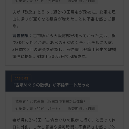
対象者：夫（50代・会社員）
調査期間：3日間
夫が「残業」と言って週2〜3回帰宅が深夜に。終電を理
由に帰りが遅くなる頻度が増えたことに不審を感じご相
談。
調査結果：
古市駅から大阪阿部野橋へ向かった夫は、駅
で30代女性と合流。あべの周辺のシティホテルに入室。
3日間で2回の密会を確認し、報告書は弁護士経由で離婚
調停に提出。慰謝料300万円で和解成立。
CASE 02
「古墳めぐりの散歩」が不倫デートだった
依頼者：30代男性（羽曳野市羽曳が丘在住）
対象者：妻（30代・パート）
調査期間：4日間
妻が月に2〜3回「古墳めぐりの散歩に行く」と言って休
日に外出。しかし服装や帰宅時間に不自然さを感じご依