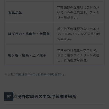
市南西部の丘陵地に広がる戸
羽曳が丘
建て中心の住宅団地。ファミ
リー層が多い。
埴生地区の計画的な住宅エリ
はびきの・桃山台・学園前
ア。LICはびきのなど公共施設
も集まる。
市東部の自然豊かなエリア。
駒ヶ谷・飛鳥・上ノ太子
ぶどう畑やワイナリーが点在
し、竹内街道が通る。
※ 出典：
羽曳野市「人口と世帯数（毎月更新）」
羽曳野市周辺の主な浮気調査場所
07