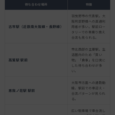
待ち合わせ場所
特徴
羽曳野市の代表駅。大
阪阿部野橋への直通利
古市駅（近鉄南大阪線・長野線）
用者が多い。駅前ロー
タリーでの車乗り換え
合流も見られる。
市北西部の主要駅。生
活圏内のため「買い
高鷲駅 駅前
物」「食事」を口実に
した待ち合わせが多
い。
大阪市方面への通勤動
線。駅前での車迎え・
恵我ノ荘駅 駅前
合流パターンが見られ
る。
広い駐車場で車合流し