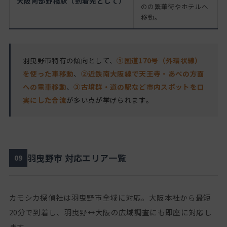
大阪阿部野橋駅（到着先として）
のの繁華街やホテルへ
移動。
羽曳野市特有の傾向として、
①国道170号（外環状線）
を使った車移動
、
②近鉄南大阪線で天王寺・あべの方面
への電車移動
、
③古墳群・道の駅など市内スポットを口
実にした合流
が多い点が挙げられます。
羽曳野市 対応エリア一覧
09
カモシカ探偵社は羽曳野市全域に対応。大阪本社から最短
20分で到着し、羽曳野↔大阪の広域調査にも即座に対応し
ます。