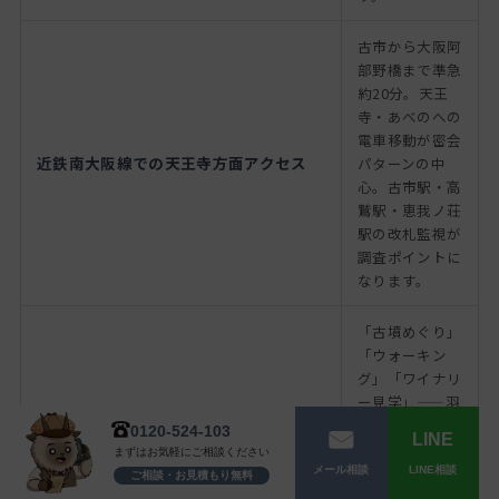
古市から大阪阿
部野橋まで準急
約20分。天王
寺・あべのへの
電車移動が密会
近鉄南大阪線での天王寺方面アクセス
パターンの中
心。古市駅・高
鷲駅・恵我ノ荘
駅の改札監視が
調査ポイントに
なります。
「古墳めぐり」
「ウォーキン
グ」「ワイナリ
ー見学」——羽
曳野は口実が成
0120-524-103
LINE
立しやすいスポ
まずはお気軽にご相談ください
古墳群・観光スポットを口実にした外出
ットが多い地
LINE相談
メール相談
ご相談・お見積もり無料
域。古市駅前や