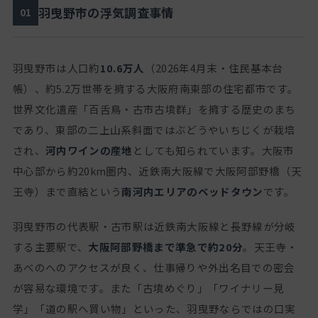
羽曳野市の浮気調査事情
01
羽曳野市は人口約
10.6万人
（2026年4月末・住民基本台
帳）、約5.2万世帯を擁する大阪府南東部の住宅都市です。
世界文化遺産「百舌鳥・古市古墳群」を擁する歴史のまち
であり、東部の二上山系斜面ではぶどうやいちじくが栽培
され、
河内ワインの産地
としても知られています。大阪市
中心部から約20km圏内、近鉄南大阪線で大阪阿部野橋（天
王寺）まで直結という
南河内エリアのベッドタウン
です。
羽曳野市の代表駅・古市駅は近鉄南大阪線と長野線が分岐
する主要駅で、
大阪阿部野橋まで準急で約20分
。天王寺・
あべのへのアクセスが良く、仕事帰りや外出名目での密会
が容易な環境です。また「古墳めぐり」「ワイナリー見
学」「道の駅へ買い物」といった、羽曳野ならではの口実