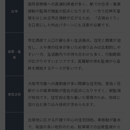
阪阿部野橋への直通利用者が多く、駅での合流・電車
移動の監視が調査の起点になります。一方で応神天皇
古市
陵をはじめ古市古墳群が広がるため、「古墳めぐり」
を口実にした外出パターンにも注意が必要です。
市北西部で人口が最も多い生活拠点。住宅と商業が混
在し、人や車の往来が多いため張り込みは比較的しや
高鷲・島
すい一方、生活圏内での待ち合わせも多く、行動範囲
泉
が広がりやすいエリアです。高鷲駅の改札監視から追
跡を開始するケースが多いです。
大阪市方面への通勤者が多い閑静な住宅地。恵我ノ荘
駅からの電車移動が密会の起点になりやすく、駅監視
恵我之荘
が有効です。住宅街は落ち着いた環境のため、地域に
溶け込む張り込み技術が求められます。
丘陵地に広がる戸建て中心の住宅団地。車移動が基本
で、坂道の多い地形のため、駐車場での出発監視から