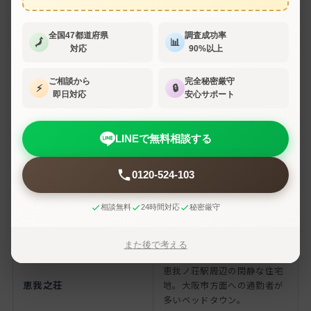
全国47都道府県
調査成功率
🗾
📊
羽曳野市の主な地域
対応
90%以上
ご相談から
完全秘密厳守
地域
特徴
⚡
🔒
即日対応
安心サポート
近鉄南大阪線・長野線が分岐
する羽曳野市の代表駅周辺。
LINEで無料相談する
古市
応神天皇陵をはじめ古市古墳
群が広がる市の中心地。
0120-524-103
近鉄南大阪線高鷲駅周辺。市
の北西部で人口が最も多いエ
相談無料
24時間対応
秘密厳守
高鷲・島泉
リア。住宅と商業が混在する
生活拠点。
また後で考える
恵我ノ荘駅周辺の閑静な住宅
恵我之荘
地。大阪市方面への通勤者が
多いベッドタウン。