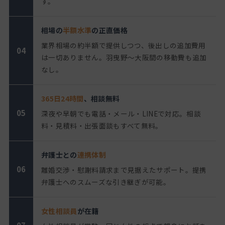
す。
相場の
半額水準
の正直価格
業界相場の約半額で提供しつつ、後出しの追加費用
04
は一切ありません。羽曳野〜大阪間の移動費も追加
なし。
365日24時間
、相談無料
05
深夜や早朝でも電話・メール・LINEで対応。相談
料・見積料・出張面談もすべて無料。
弁護士との
連携体制
06
離婚交渉・慰謝料請求まで見据えたサポート。提携
弁護士へのスムーズな引き継ぎが可能。
女性相談員
が在籍