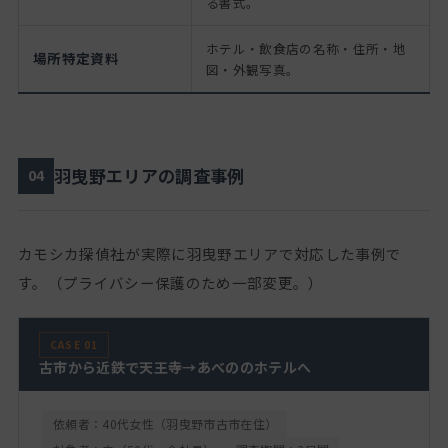
る書式。
ホテル・飲食店の名称・住所・地
場所特定資料
図・外観写真。
羽曳野エリアの調査事例
04
カモシカ探偵社が実際に羽曳野エリアで対応した事例で
す。（プライバシー保護のため一部変更。）
CASE 01
古市から近鉄で天王寺→あべののホテルへ
依頼者：40代女性（羽曳野市古市在住）