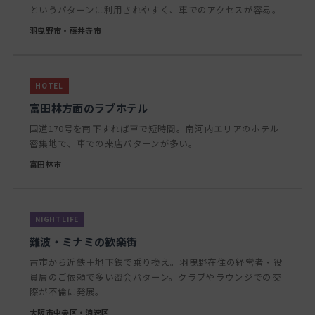
というパターンに利用されやすく、車でのアクセスが容易。
羽曳野市・藤井寺市
富田林方面のラブホテル
国道170号を南下すれば車で短時間。南河内エリアのホテル
密集地で、車での来店パターンが多い。
富田林市
難波・ミナミの歓楽街
古市から近鉄＋地下鉄で乗り換え。羽曳野在住の経営者・役
員層のご依頼で多い密会パターン。クラブやラウンジでの交
際が不倫に発展。
大阪市中央区・浪速区