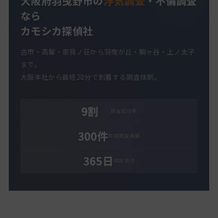
大阪府羽曳野市の
浮気調査
・不倫調査
なら
カモシカ探偵社
古市・高鷲・恵我ノ荘から羽曳が丘・駒ヶ谷・上ノ太子
まで。
大阪本社から最短20分で到着する調査体制。
9割
調査成功率
300件
年間調査実績
365日
相談受付