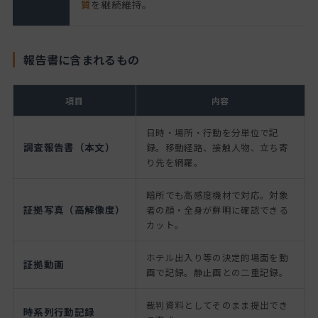
質
を継続維持。
報告書に含まれるもの
項目
内容
日時・場所・行動を分単位で記
調査報告書（本文）
録。移動経路、接触人物、立ち寄
り先を網羅。
暗所でも高感度機材で対応。対象
証拠写真（高解像度）
者の顔・全身が鮮明に確認できる
カット。
ホテル出入り等の決定的場面を動
証拠動画
画で記録。静止画との二重記録。
裁判資料としてそのまま提出でき
時系列行動記録