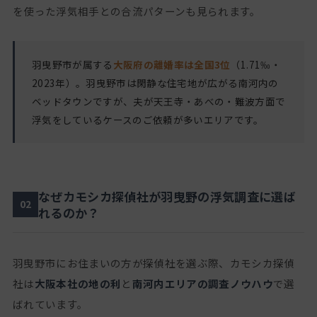
を使った浮気相手との合流パターンも見られます。
羽曳野市が属する
大阪府の離婚率は全国3位
（1.71‰・
2023年）。羽曳野市は閑静な住宅地が広がる南河内の
ベッドタウンですが、夫が天王寺・あべの・難波方面で
浮気をしているケースのご依頼が多いエリアです。
なぜカモシカ探偵社が羽曳野の浮気調査に選ば
02
れるのか？
羽曳野市にお住まいの方が探偵社を選ぶ際、カモシカ探偵
社は
大阪本社の地の利
と
南河内エリアの調査ノウハウ
で選
ばれています。