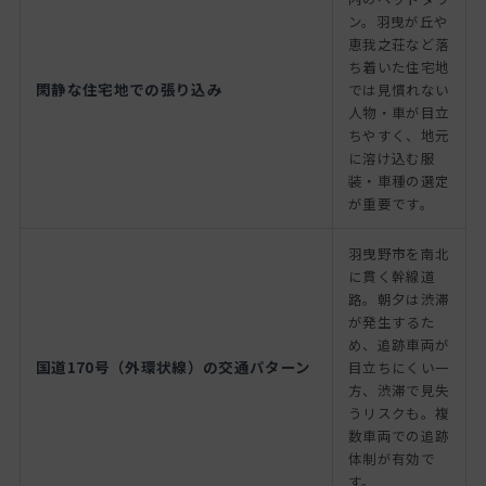
ン。羽曳が丘や
恵我之荘など落
ち着いた住宅地
閑静な住宅地での張り込み
では見慣れない
人物・車が目立
ちやすく、地元
に溶け込む服
装・車種の選定
が重要です。
羽曳野市を南北
に貫く幹線道
路。朝夕は渋滞
が発生するた
め、追跡車両が
国道170号（外環状線）の交通パターン
目立ちにくい一
方、渋滞で見失
うリスクも。複
数車両での追跡
体制が有効で
す。