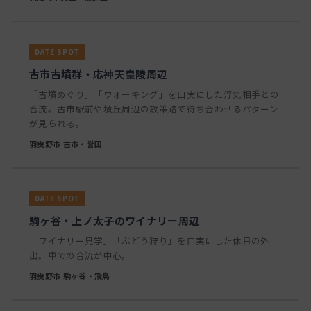
古市古墳群・応神天皇陵周辺
「古墳めぐり」「ウォーキング」を口実にした浮気相手との
合流。古市駅前や墳丘周辺の散策路で待ち合わせるパターン
が見られる。
羽曳野市 古市・誉田
駒ヶ谷・上ノ太子のワイナリー周辺
「ワイナリー見学」「ぶどう狩り」を口実にした休日の外
出。車での合流が中心。
羽曳野市 駒ヶ谷・飛鳥