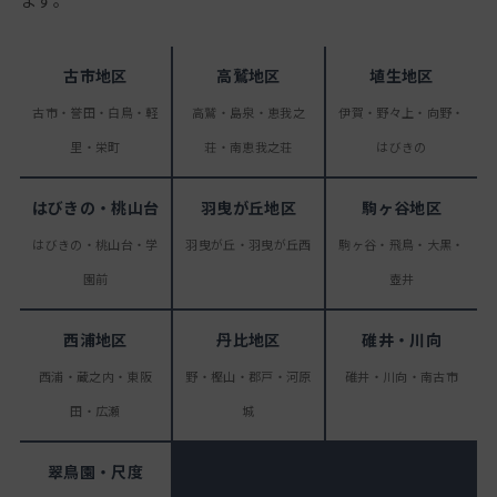
古市地区
高鷲地区
埴生地区
古市・誉田・白鳥・軽
高鷲・島泉・恵我之
伊賀・野々上・向野・
里・栄町
荘・南恵我之荘
はびきの
はびきの・桃山台
羽曳が丘地区
駒ヶ谷地区
はびきの・桃山台・学
羽曳が丘・羽曳が丘西
駒ヶ谷・飛鳥・大黒・
園前
壺井
西浦地区
丹比地区
碓井・川向
西浦・蔵之内・東阪
野・樫山・郡戸・河原
碓井・川向・南古市
田・広瀬
城
翠鳥園・尺度