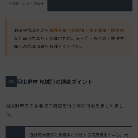
翠鳥園・尺度・通法寺
羽曳野市以外にも
藤井寺市・松原市・富田林市・柏原市
など南河内エリア全域に対応。天王寺・あべの・難波方
面への広域追跡もお任せください。
羽曳野市 地域別の調査ポイント
10
羽曳野市内の各地域で調査を行う際の特徴をまとめまし
た。
近鉄南大阪線と長野線が分岐する羽曳野市の中心。大