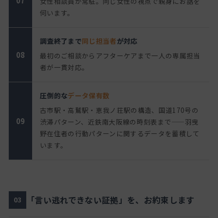
07
女性相談員が常駐。同じ女性の視点で親身にお話を
伺います。
調査終了まで
同じ担当者
が対応
08
最初のご相談からアフターケアまで一人の専属担当
者が一貫対応。
圧倒的な
データ保有数
古市駅・高鷲駅・恵我ノ荘駅の構造、国道170号の
09
渋滞パターン、近鉄南大阪線の時刻表まで——羽曳
野在住者の行動パターンに関するデータを蓄積して
います。
「言い逃れできない証拠」を、お約束します
03