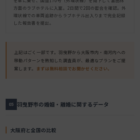
を車に乗せ、国道170号（外環状線）を南下して富田林
方面のラブホテルに入室。2日間で2回の密会を確認。外
環状線での車両追跡からラブホテル出入りまで完全記録
した報告書を提出。
上記はごく一部です。羽曳野から大阪市内・南河内への
移動パターンを熟知した調査員が、最適なプランをご提
案します。
まずは無料相談でお聞かせください。
羽曳野市の婚姻・離婚に関するデータ
05
大阪府と全国の比較