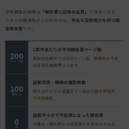
浮気調査の価値は
「報告書と証拠の品質」
で決まります。
カモシカ探偵社がこだわるのは、
完全な証拠能力を持つ調
査報告書
です。
1案件あたりの平均報告書ページ数
200
訴訟対応案件では300ページ超。
直接的な不貞
ページ超
の証拠
を複数押さえます。
証拠写真・映像の撮影枚数
100
待ち合わせから退室まで
一連の行動を時系列
枚以上
で完全撮影
。
証拠不十分で不採用になった報告書
0
弁護士・裁判所から
証拠能力を認められる品
件