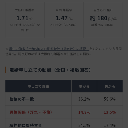
大阪府 離婚率
全国 離婚率
羽曳野市 推計
1.71
1.47
約 180
‰
‰
件/年
人口千対（2023年）全
人口千対（2023年）
離婚件数（概算）
国3位
※
厚生労働省「令和5年 人口動態統計（確定数）の概況」
をもとにカモシカ探偵
社算出。羽曳野市の値は大阪府の離婚率から推計した概数。
離婚申し立ての動機（全国・複数回答）
申し立て理由
妻から
夫から
性格の不一致
36.2%
59.6%
異性関係（浮気・不倫）
14.8%
13.5%
精神的に虐待する
24.1%
17.4%