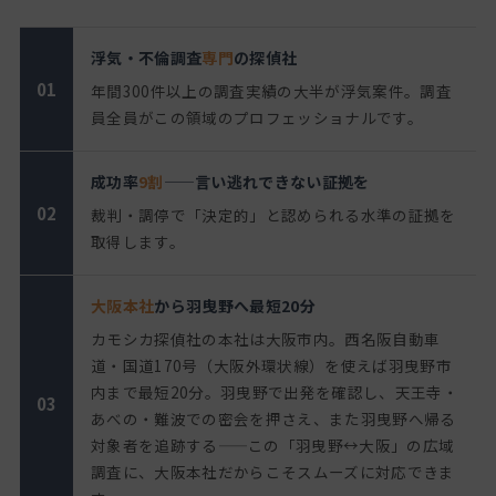
浮気・不倫調査
専門
の探偵社
01
年間300件以上の調査実績の大半が浮気案件。調査
員全員がこの領域のプロフェッショナルです。
成功率
9割
——言い逃れできない証拠を
02
裁判・調停で「決定的」と認められる水準の証拠を
取得します。
大阪本社
から羽曳野へ最短20分
カモシカ探偵社の本社は大阪市内。西名阪自動車
道・国道170号（大阪外環状線）を使えば羽曳野市
内まで最短20分。羽曳野で出発を確認し、天王寺・
03
あべの・難波での密会を押さえ、また羽曳野へ帰る
対象者を追跡する——この「羽曳野↔大阪」の広域
調査に、大阪本社だからこそスムーズに対応できま