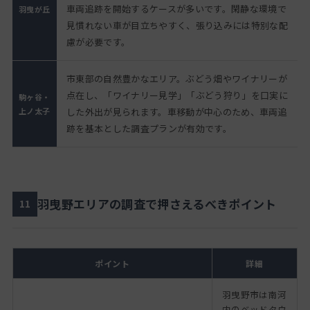
車両追跡を開始するケースが多いです。閑静な環境で
羽曳が丘
見慣れない車が目立ちやすく、張り込みには特別な配
慮が必要です。
市東部の自然豊かなエリア。ぶどう畑やワイナリーが
点在し、「ワイナリー見学」「ぶどう狩り」を口実に
駒ヶ谷・
上ノ太子
した外出が見られます。車移動が中心のため、車両追
跡を基本とした調査プランが有効です。
羽曳野エリアの調査で押さえるべきポイント
11
ポイント
詳細
羽曳野市は南河
内のベッドタウ