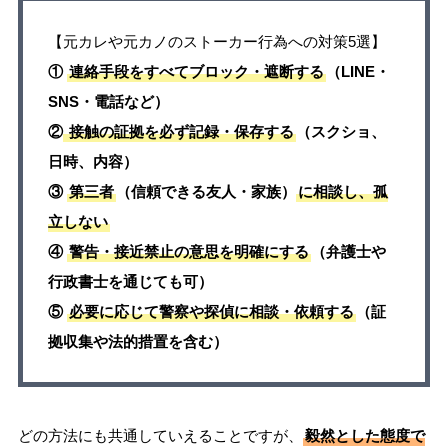
【元カレや元カノのストーカー行為への対策5選】
①
連絡手段をすべてブロック・遮断する
（LINE・
SNS・電話など）
②
接触の証拠を必ず記録・保存する
（スクショ、
日時、内容）
③
第三者
（信頼できる友人・家族）
に相談し、孤
立しない
④
警告・接近禁止の意思を明確にする
（弁護士や
行政書士を通じても可）
⑤
必要に応じて警察や探偵に相談・依頼する
（証
拠収集や法的措置を含む）
どの方法にも共通していえることですが、
毅然とした態度で