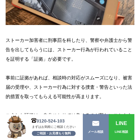
ストーカー加害者に刑事罰を科したり、警察や弁護士から警
告を出してもらうには、ストーカー行為が行われていること
を証明する「証拠」が必要です。
事前に証拠があれば、相談時の対応がスムーズになり、被害
届の受理や、ストーカー行為に対する捜査・警告といった法
的措置を取ってもらえる可能性が高まります。
こうした証拠は、自分ひとりでは集めるのが難しいこともあ
0120-524-103
LINE
り、証拠の集め方によっては、かえって自身が危険な状況に
まずはお気軽にご相談ください
LINE相談
メール相談
陥ってしまう場合もあります。
ご相談・お見積もり無料