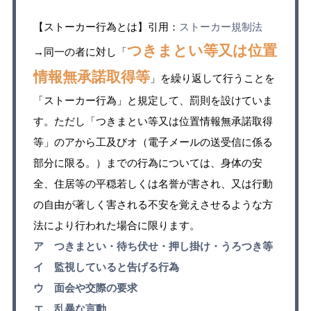
【ストーカー行為とは】引用：
ストーカー規制法
つきまとい等又は位置
→同一の者に対し「
情報無承諾取得等
」を繰り返して行うことを
「ストーカー行為」と規定して、罰則を設けていま
す。ただし「つきまとい等又は位置情報無承諾取得
等」のアから工及びオ（電子メールの送受信に係る
部分に限る。）までの行為については、身体の安
全、住居等の平穏若しくは名誉が害され、又は行動
の自由が著しく害される不安を覚えさせるような方
法により行われた場合に限ります。
ア つきまとい・待ち伏せ・押し掛け・うろつき等
イ 監視していると告げる行為
ウ 面会や交際の要求
エ 乱暴な言動