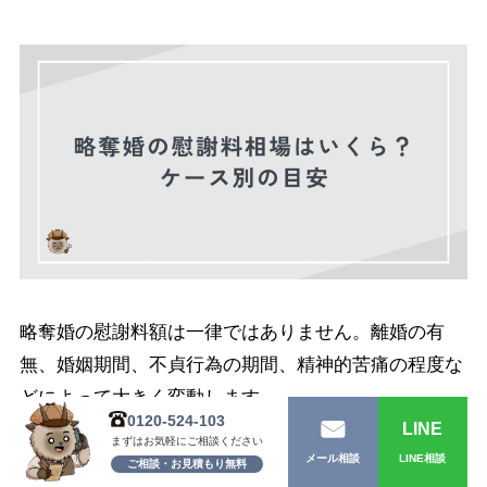
略奪婚の慰謝料額は一律ではありません。離婚の有
無、婚姻期間、不貞行為の期間、精神的苦痛の程度な
どによって大きく変動します。
0120-524-103
LINE
まずはお気軽にご相談ください
LINE相談
メール相談
裁判実務では、略奪婚に関する慰謝料の相場は
50万
ご相談・お見積もり無料