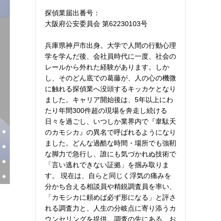
探偵業届出番号：
大阪府公安委員会 第62230103号
兵庫県神戸市出身。大学で人間の行動心理
学を学んだ後、会社員時代に一度、社会の
レールから外れた経験があります。しか
し、そのどん底での葛藤が、人の心の機微
に触れる探偵業へ没頭するキッカケとなり
ました。キャリア開始後は、5年以上にわ
たり年間300件超の現場を奔走し続ける
日々を過ごし、いつしか業界内で『韋駄天
のカモシカ』の異名で呼ばれるようになり
ました。どんな過酷な時間・場所でも強靭
な脚力で急行し、誰にも気づかれぬ技術で
「言い逃れできない証拠」を掴み取りま
す。 現在は、自らと同じく浮気の痛みを
分かち合える相談員や精鋭調査員を率い、
「カモシカに頼めば必ず形になる」と評さ
れる調査力と、人生の分岐点に寄り添うカ
ウンセリングを提供。調査の先にある、お