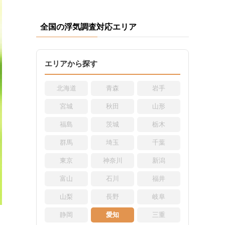
全国の浮気調査対応エリア
エリアから探す
北海道
青森
岩手
宮城
秋田
山形
福島
茨城
栃木
群馬
埼玉
千葉
東京
神奈川
新潟
富山
石川
福井
山梨
長野
岐阜
静岡
愛知
三重