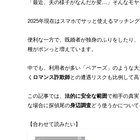
「最近、夫の様子がなんだか変…」そんなモヤ
2025年現在はスマホでサッと使えるマッチン
便利な一方で、既婚者が独身のふりをしたり、
種がポンっと増えています。
中でも、利用者が多い「ペアーズ」のような大
く
ロマンス詐欺師
との遭遇リスクも比例して高
この記事では、
法的に安全な範囲
で相手の真実
な場合に探偵尾の
身辺調査
どう使うかについて
【合わせて読みたい】