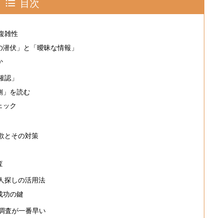
目次
複雑性
者の潜伏」と「曖昧な情報」
か
確認」
裏側」を読む
ェック
欺とその対策
査
人探しの活用法
成功の鍵
偵調査が一番早い