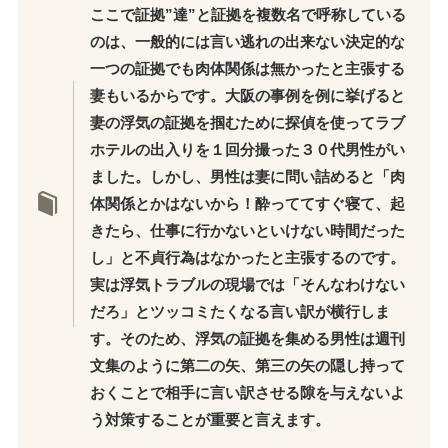
ここで証拠”達”と証拠を複数名で呼称している
のは、一般的には言い逃れの出来ない決定的な
一つの証拠でも肉体関係は無かったと主張する
妻もいるからです。大阪の事例を例に挙げると
妻の浮気の証拠を掴むために探偵を使ってラブ
ホテルの出入りを１回分撮った３０代男性がい
ました。しかし、男性は妻に問い詰めると「肉
体関係とかはないから！酔っててすぐ寝て、起
きたら、仕事に行かないといけない時間だった
し」と不貞行為はなかったと主張するのです。
実は浮気トラブルの現場では「そんなわけない
だろ」とツッコミたくなる言い訳が横行しま
す。そのため、浮気の証拠を集める男性は週刊
文集のように第二の矢、第三の矢の隠し持って
おくことで相手に言い訳させる隙を与えないよ
う対策することが重要と言えます。