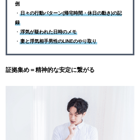
例
・
日々の行動パターン(帰宅時間・休日の動き)の記
録
・
浮気が疑われた日時のメモ
・
妻と浮気相手男性のLINEのやり取り
証拠集め＝精神的な安定に繋がる