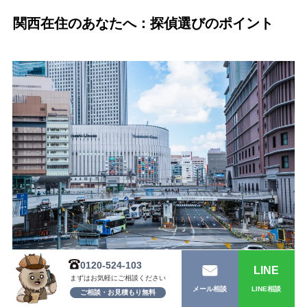
関西在住のあなたへ：探偵選びのポイント
0120-524-103
LINE
まずはお気軽にご相談ください
大阪・京都・神戸など、関西には数多くの探偵社がありま
LINE相談
メール相談
ご相談・お見積もり無料
す。