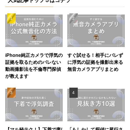
人気記事トップ５はコチラ
iPhone純正カメラで浮気の
すぐ試せる！相手にバレず
証拠を取るためのバレない
に浮気の証拠を撮影出来る
動画撮影法を不倫専門探偵
無音カメラアプリまとめ
が教えます
【マル秘テク！】下着で妻/
「もしかして探偵に尾行さ