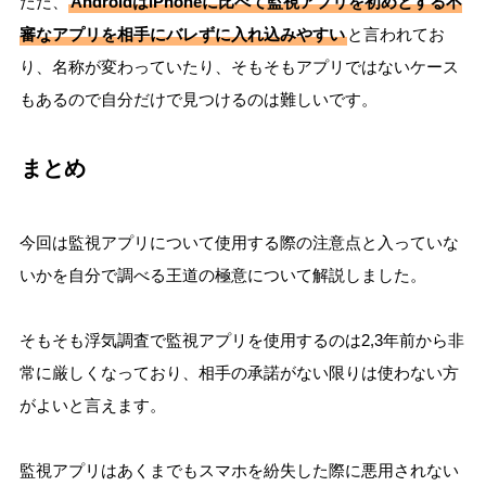
ただ、
AndroidはiPhoneに比べて監視アプリを初めとする不
審なアプリを相手にバレずに入れ込みやすい
と言われてお
浮気・不倫の悩みは
一人で抱え込まないでください。
り、名称が変わっていたり、そもそもアプリではないケース
相談実績1,500人のカモシカ探偵社では
相談無料
で
経験豊富なカウンセラーがお話を伺います。
もあるので自分だけで見つけるのは難しいです。
🎁 今だけ2大特典
まとめ
初回相談・お見積り完全無料
「初めての浮気調査ガイド」無料プレゼント
今回は監視アプリについて使用する際の注意点と入っていな
いかを自分で調べる王道の極意について解説しました。
全国47都道府県
調査成功率
🗾
📊
対応
90%以上
そもそも浮気調査で監視アプリを使用するのは2,3年前から非
ご相談から
完全秘密厳守
常に厳しくなっており、相手の承諾がない限りは使わない方
⚡
🔒
即日対応
安心サポート
がよいと言えます。
LINEで無料相談する
監視アプリはあくまでもスマホを紛失した際に悪用されない