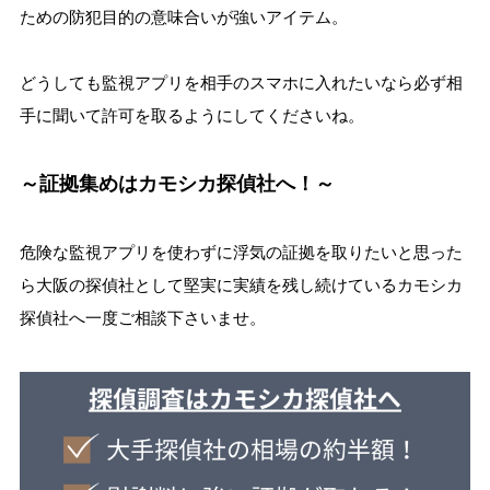
ための防犯目的の意味合いが強いアイテム。
0120-524-103
どうしても監視アプリを相手のスマホに入れたいなら必ず相
相談無料
24時間対応
秘密厳守
手に聞いて許可を取るようにしてくださいね。
また後で考える
～
証拠集めはカモシカ探偵社へ！～
危険な監視アプリを使わずに浮気の証拠を取りたいと思った
ら大阪の探偵社として堅実に実績を残し続けているカモシカ
探偵社へ一度ご相談下さいませ。