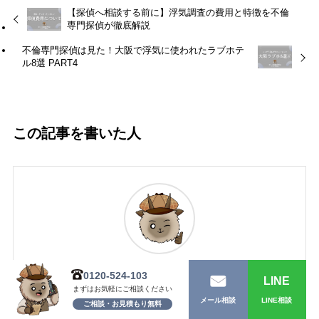
【探偵へ相談する前に】浮気調査の費用と特徴を不倫
専門探偵が徹底解説
不倫専門探偵は見た！大阪で浮気に使われたラブホテ
ル8選 PART4
この記事を書いた人
カモシカ探偵社
0120-524-103
LINE
代表
まずはお気軽にご相談ください
LINE相談
メール相談
ご相談・お見積もり無料
カモシカ探偵社の代表で、現役の探偵。神戸出