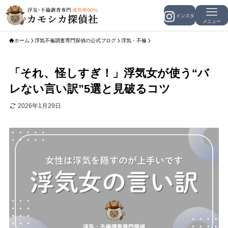
メニュー
ホーム
浮気不倫調査専門探偵の公式ブログ
浮気・不倫
「それ、怪しすぎ！」浮気女が使う“バ
レない言い訳”5選と見破るコツ
2026年1月29日