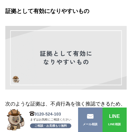
証拠として有効になりやすいもの
次のような証拠は、不貞行為を強く推認できるため、
慰謝料請求で有効になりやすい傾向があります。
0120-524-103
LINE
まずはお気軽にご相談ください
LINE相談
メール相談
ご相談・お見積もり無料