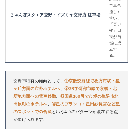
で車合
流しや
じゃんぼスクエア交野・イズミヤ交野店 駐車場
すい。
「買い
物」口
実が自
然に成
立す
る。
交野市特有の傾向として、
①京阪交野線で枚方市駅・星
ヶ丘方面の市外ホテルへ
、
②JR学研都市線で京橋・北
新地方面への電車移動
、
③国道168号で市境の生駒市北
田原町のホテルへ
、
④星のブランコ・星田妙見宮など星
のスポットでの合流
という4つのパターンが混在する点
が挙げられます。