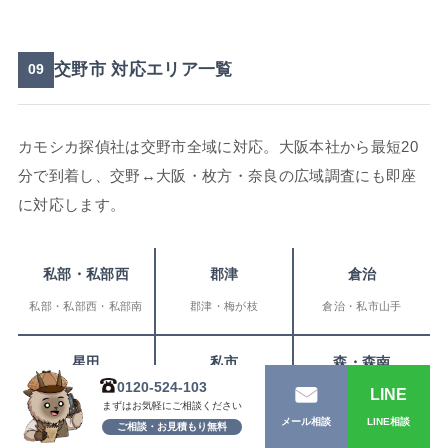
交野市 対応エリア一覧
09
カモシカ探偵社は交野市全域に対応。大阪本社から最短20
分で到着し、交野↔大阪・枚方・奈良の広域調査にも即座
に対応します。
私部・私部西
郡津
倉治
私部・私部西・私部南
郡津・梅が枝
倉治・私市山手
星田
私市
森・森南
0120-524-103
LINE
星田・星田西・星田北
私市・私市山手・寺
森・森南・森北
まずはお気軽にご相談ください
LINE相談
メール相談
ご相談・お見積もり無料