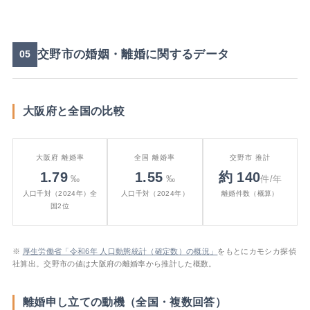
交野市の婚姻・離婚に関するデータ
05
大阪府と全国の比較
大阪府 離婚率
全国 離婚率
交野市 推計
1.79
1.55
約 140
‰
‰
件/年
人口千対（2024年）全
人口千対（2024年）
離婚件数（概算）
国2位
※
厚生労働省「令和6年 人口動態統計（確定数）の概況」
をもとにカモシカ探偵
社算出。交野市の値は大阪府の離婚率から推計した概数。
離婚申し立ての動機（全国・複数回答）