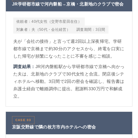
JR学研都市線で河内磐船→京橋・北新地のクラブで密会
依頼者：40代女性（交野市星田在住）
対象者：夫（50代・会社経営）
調査期間：3日間
夫が「会社の接待」と言って週2回以上深夜帰宅。学研
都市線で京橋まで約30分のアクセスから、終電を口実に
した帰宅が頻繁になったことに不審を感じご相談。
調査結果：
JR河内磐船駅から学研都市線で京橋へ向かっ
た夫は、北新地のクラブで30代女性と合流。閉店後シテ
ィホテルへ移動。3日間で2回の密会を確認し、報告書は
弁護士経由で離婚調停に提出。慰謝料330万円で和解成
立。
CASE 03
京阪交野線で隣の枚方市内ホテルへの密会