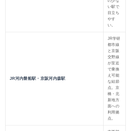
の少な
い駅で
目立ち
やす
い。
JR学研
都市線
と京阪
交野線
が至近
で乗換
え可能
JR河内磐船駅・京阪河内森駅
な結節
点。京
橋・北
新地方
面への
利用拠
点。