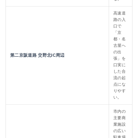
高速道
路の入
口で
「京
都・名
古屋へ
の出
第二京阪道路 交野北IC周辺
張」を
口実に
した合
流の起
点にな
りやす
い。
市内の
主要商
業施設
の広い
駐車場