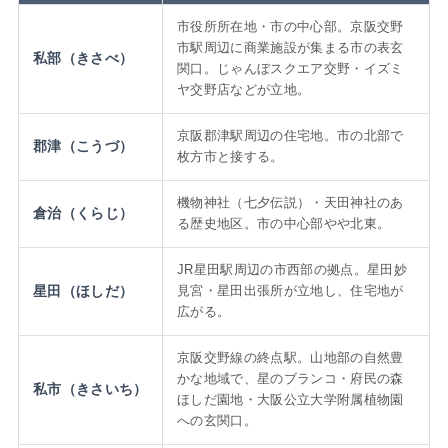
市役所所在地・市の中心部。京阪交野
市駅周辺に商業施設が集まる市の表玄
私部（きさべ）
関口。じゃんぼスクエア交野・イズミ
ヤ交野店などが立地。
京阪郡津駅周辺の住宅地。市の北部で
郡津（こうづ）
枚方市と接する。
機物神社（七夕伝説）・天田神社のあ
倉治（くらじ）
る歴史地区。市の中心部やや北東。
JR星田駅周辺の市西部の拠点。星田妙
星田（ほしだ）
見宮・星田出張所が立地し、住宅地が
広がる。
京阪交野線の終点駅。山地部の自然豊
かな地域で、星のブランコ・府民の森
私市（きさいち）
ほしだ園地・大阪公立大学附属植物園
への玄関口。