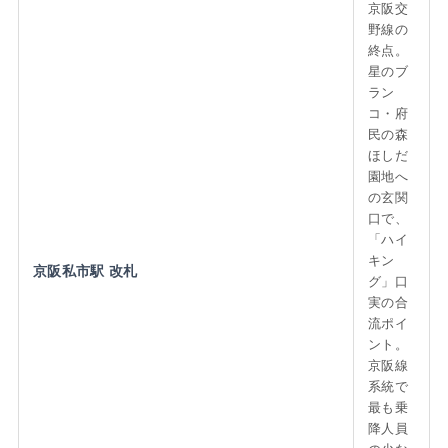
京阪交
野線の
終点。
星のブ
ラン
コ・府
民の森
ほしだ
園地へ
の玄関
口で、
「ハイ
キン
京阪私市駅 改札
グ」口
実の合
流ポイ
ント。
京阪線
系統で
最も乗
降人員