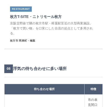
枚方T-SITE・ニトリモール枚方
京阪交野線で隣の枚方市駅・樟葉駅至近の大型商業施設。
「枚方で買い物」を口実にした合流の起点として多用され
る。
枚方市 岡東町・楠葉
浮気の待ち合わせに多い場所
08
待ち合わせ場所
特徴
市の表
玄関口