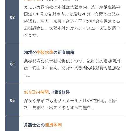
カモシカ探偵社の本社は大阪市内。第二京阪道路や
国道170号で交野市内まで最短20分。交野で出発を
03
確認し、枚方・京橋・奈良方面での密会を押さえる
広域調査に、大阪本社だからこそスムーズに対応で
きます。
相場の
半額水準
の正直価格
業界相場の約半額で提供しつつ、後出しの追加費用
04
は一切ありません。交野〜大阪間の移動費も追加な
し。
365日24時間
、相談無料
05
深夜や早朝でも電話・メール・LINEで対応。相談
料・見積料・出張面談もすべて無料。
弁護士との
連携体制