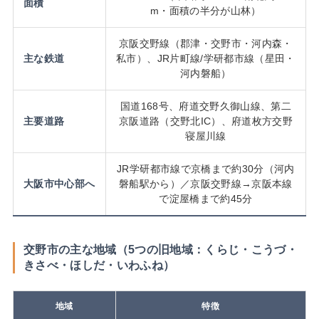
面積
m・面積の半分が山林）
京阪交野線（郡津・交野市・河内森・
主な鉄道
私市）、JR片町線/学研都市線（星田・
河内磐船）
国道168号、府道交野久御山線、第二
主要道路
京阪道路（交野北IC）、府道枚方交野
寝屋川線
JR学研都市線で京橋まで約30分（河内
大阪市中心部へ
磐船駅から）／京阪交野線→京阪本線
で淀屋橋まで約45分
交野市の主な地域（5つの旧地域：くらじ・こうづ・
きさべ・ほしだ・いわふね）
地域
特徴