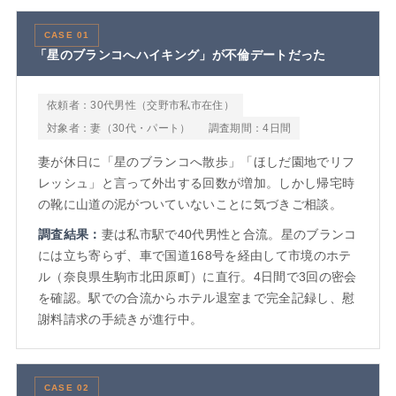
CASE 01
「星のブランコへハイキング」が不倫デートだった
依頼者：30代男性（交野市私市在住）
対象者：妻（30代・パート）
調査期間：4日間
妻が休日に「星のブランコへ散歩」「ほしだ園地でリフ
レッシュ」と言って外出する回数が増加。しかし帰宅時
の靴に山道の泥がついていないことに気づきご相談。
調査結果：
妻は私市駅で40代男性と合流。星のブランコ
には立ち寄らず、車で国道168号を経由して市境のホテ
ル（奈良県生駒市北田原町）に直行。4日間で3回の密会
を確認。駅での合流からホテル退室まで完全記録し、慰
謝料請求の手続きが進行中。
CASE 02