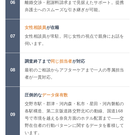
06
離婚交渉・慰謝料請求まで見据えたサポート。提携
弁護士へのスムーズな引き継ぎが可能。
女性相談員
が在籍
07
女性相談員が常駐。同じ女性の視点で親身にお話を
伺います。
調査終了まで
同じ担当者
が対応
08
最初のご相談からアフターケアまで一人の専属担当
者が一貫対応。
圧倒的な
データ保有数
交野市駅・郡津・河内森・私市・星田・河内磐船の
各駅構造、第二京阪道路交野北ICの動線、国道168
09
号で市境を越える奈良方面のホテル配置まで——交
野在住者の行動パターンに関するデータを蓄積して
います。