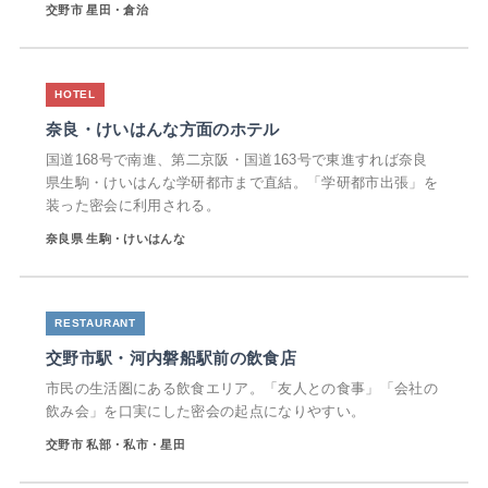
交野市 星田・倉治
奈良・けいはんな方面のホテル
国道168号で南進、第二京阪・国道163号で東進すれば奈良
県生駒・けいはんな学研都市まで直結。「学研都市出張」を
装った密会に利用される。
奈良県 生駒・けいはんな
交野市駅・河内磐船駅前の飲食店
市民の生活圏にある飲食エリア。「友人との食事」「会社の
飲み会」を口実にした密会の起点になりやすい。
交野市 私部・私市・星田