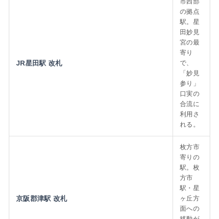
市西部
の拠点
駅。星
田妙見
宮の最
寄り
JR星田駅 改札
で、
「妙見
参り」
口実の
合流に
利用さ
れる。
枚方市
寄りの
駅。枚
方市
駅・星
京阪郡津駅 改札
ヶ丘方
面への
移動が