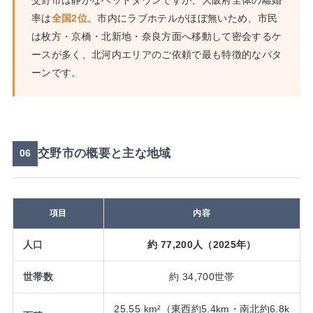
交野市は静かなベッドタウンですが、大阪府全体の離婚
率は
全国2位
。市内にラブホテルがほぼ無いため、市民
は枚方・京橋・北新地・奈良方面へ移動して密会するケ
ースが多く、北河内エリアのご依頼で最も特徴的なパタ
ーンです。
交野市の概要と主な地域
06
項目
内容
人口
約 77,200人（2025年）
世帯数
約 34,700世帯
25.55 km²（東西約5.4km・南北約6.8k