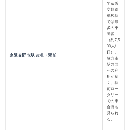
で京阪
交野線
単独駅
では最
多の乗
降客
（約7,5
00人/
日）。
京阪交野市駅 改札・駅前
枚方市
駅方面
への利
用が多
く、駅
前ロー
タリー
での車
合流も
見られ
る。