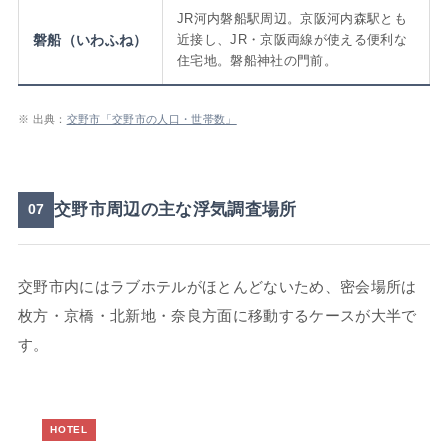
JR河内磐船駅周辺。京阪河内森駅とも
磐船（いわふね）
近接し、JR・京阪両線が使える便利な
住宅地。磐船神社の門前。
※ 出典：
交野市「交野市の人口・世帯数」
交野市周辺の主な浮気調査場所
07
交野市内にはラブホテルがほとんどないため、密会場所は
枚方・京橋・北新地・奈良方面に移動するケースが大半で
す。