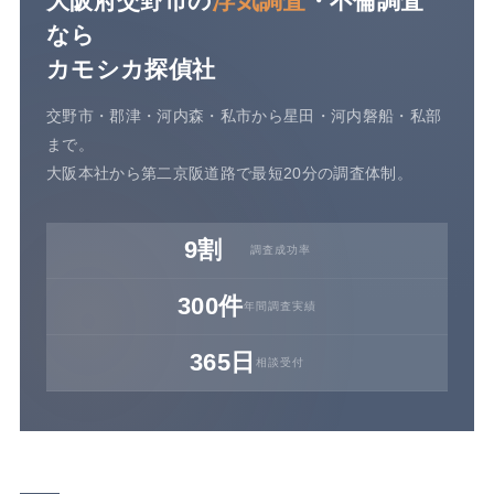
大阪府交野市の
浮気調査
・不倫調査
なら
カモシカ探偵社
交野市・郡津・河内森・私市から星田・河内磐船・私部
まで。
大阪本社から第二京阪道路で最短20分の調査体制。
9割
調査成功率
300件
年間調査実績
365日
相談受付