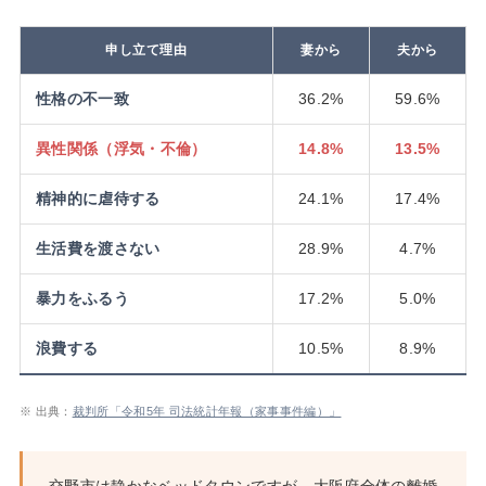
申し立て理由
妻から
夫から
性格の不一致
36.2%
59.6%
異性関係（浮気・不倫）
14.8%
13.5%
精神的に虐待する
24.1%
17.4%
生活費を渡さない
28.9%
4.7%
暴力をふるう
17.2%
5.0%
浪費する
10.5%
8.9%
※ 出典：
裁判所「令和5年 司法統計年報（家事事件編）」