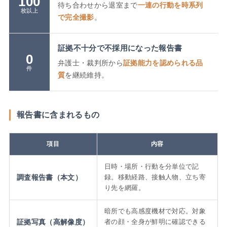
100
待ち合わせから退室まで
一連の行動を時系列
枚以上
で完全撮影
。
証拠不十分で不採用になった報告書
0
弁護士・裁判所から
証拠能力を認められる品
件
質
を継続維持。
報告書に含まれるもの
項目
内容
日時・場所・行動を分単位で記
調査報告書（本文）
録。移動経路、接触人物、立ち寄
り先を網羅。
暗所でも高感度機材で対応。対象
証拠写真（高解像度）
者の顔・全身が鮮明に確認できる