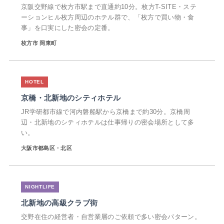
京阪交野線で枚方市駅まで直通約10分。枚方T-SITE・ステ
ーションヒル枚方周辺のホテル群で、「枚方で買い物・食
事」を口実にした密会の定番。
枚方市 岡東町
京橋・北新地のシティホテル
JR学研都市線で河内磐船駅から京橋まで約30分。京橋周
辺・北新地のシティホテルは仕事帰りの密会場所として多
い。
大阪市都島区・北区
北新地の高級クラブ街
交野在住の経営者・自営業層のご依頼で多い密会パターン。