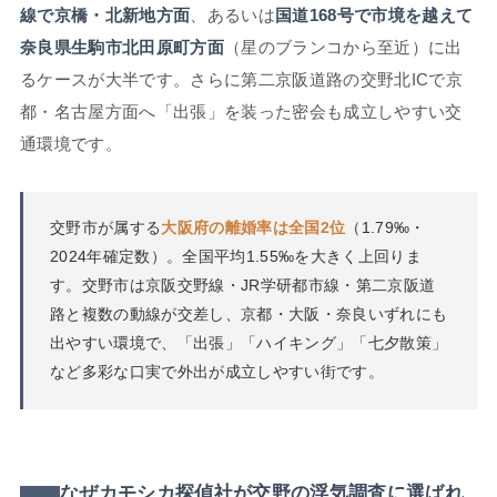
線で京橋・北新地方面
、あるいは
国道168号で市境を越えて
奈良県生駒市北田原町方面
（星のブランコから至近）に出
るケースが大半です。さらに第二京阪道路の交野北ICで京
都・名古屋方面へ「出張」を装った密会も成立しやすい交
通環境です。
交野市が属する
大阪府の離婚率は全国2位
（1.79‰・
2024年確定数）。全国平均1.55‰を大きく上回りま
す。交野市は京阪交野線・JR学研都市線・第二京阪道
路と複数の動線が交差し、京都・大阪・奈良いずれにも
出やすい環境で、「出張」「ハイキング」「七夕散策」
など多彩な口実で外出が成立しやすい街です。
なぜカモシカ探偵社が交野の浮気調査に選ばれ