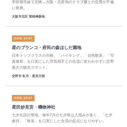
学研都市線で京橋→大阪・北新地のクラブ嬢との交際が不倫
に発展。
大阪市北区 曽根崎新地
星のブランコ・府民の森ほしだ園地
日本トップクラスの吊橋。「ハイキング」「自然散策」「写
真撮影」を口実にした浮気相手との合流に使われやすい交野
最大の観光スポット。
交野市 私市・星田方面
星田妙見宮・機物神社
七夕伝説の聖地。毎年7月の七夕祭は人混みが多く、「七夕
参拝」「散策」を口実にした合流の起点になりやすい。