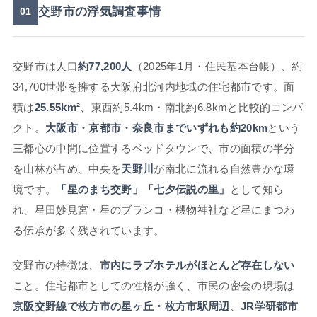
交野市の浮気調査事情
01
交野市は人口
約77,200人
（2025年1月・住民基本台帳）、約
34,700世帯を擁する大阪府北河内地域の住宅都市です。面
積は
25.55km²
、東西約5.4km・南北約6.8kmと比較的コンパ
クト。
大阪市・京都市・奈良市までいずれも約20km
という
三都心の中間に位置するベッドタウンで、市の面積の半分
を山林が占め、中央を
天野川
が南北に流れる自然豊かな環
境です。
「星のまち交野」「七夕伝説の里」
として知ら
れ、星田妙見宮・星のブランコ・機物神社など星にまつわ
る伝承が多く残されています。
交野市の特徴は、
市内にラブホテルがほとんど存在しない
こと。住宅都市としての性格が強く、市民の密会の現場は
京阪交野線で枚方市の星ヶ丘・枚方市駅周辺
、
JR学研都市