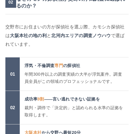
02
るのか？
交野市にお住まいの方が探偵社を選ぶ際、カモシカ探偵社
は
大阪本社の地の利
と
北河内エリアの調査ノウハウ
で選ば
れています。
浮気・不倫調査
専門
の探偵社
01
年間300件以上の調査実績の大半が浮気案件。調査
員全員がこの領域のプロフェッショナルです。
成功率
9割
——言い逃れできない証拠を
02
裁判・調停で「決定的」と認められる水準の証拠を
取得します。
大阪本社
から交野へ最短20分