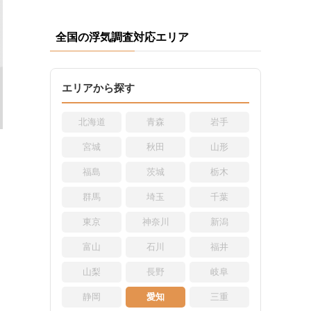
全国の浮気調査対応エリア
エリアから探す
北海道
青森
岩手
宮城
秋田
山形
福島
茨城
栃木
群馬
埼玉
千葉
東京
神奈川
新潟
富山
石川
福井
山梨
長野
岐阜
静岡
愛知
三重