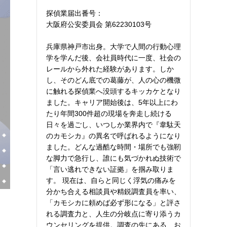
探偵業届出番号：
大阪府公安委員会 第62230103号
兵庫県神戸市出身。大学で人間の行動心理
学を学んだ後、会社員時代に一度、社会の
レールから外れた経験があります。しか
し、そのどん底での葛藤が、人の心の機微
に触れる探偵業へ没頭するキッカケとなり
ました。キャリア開始後は、5年以上にわ
たり年間300件超の現場を奔走し続ける
日々を過ごし、いつしか業界内で『韋駄天
のカモシカ』の異名で呼ばれるようになり
ました。どんな過酷な時間・場所でも強靭
な脚力で急行し、誰にも気づかれぬ技術で
「言い逃れできない証拠」を掴み取りま
す。 現在は、自らと同じく浮気の痛みを
分かち合える相談員や精鋭調査員を率い、
「カモシカに頼めば必ず形になる」と評さ
れる調査力と、人生の分岐点に寄り添うカ
ウンセリングを提供。調査の先にある、お